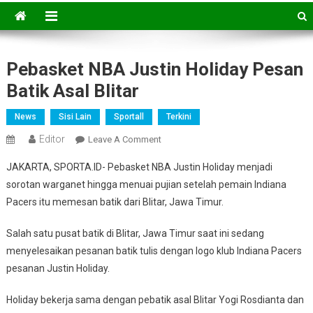
Pebasket NBA Justin Holiday Pesan
Batik Asal Blitar
News
Sisi Lain
Sportall
Terkini
Editor
On
Leave A Comment
Pebasket
JAKARTA, SPORTA.ID- Pebasket NBA Justin Holiday menjadi
NBA
sorotan warganet hingga menuai pujian setelah pemain Indiana
Justin
Pacers itu memesan batik dari Blitar, Jawa Timur.
Holiday
Pesan
Salah satu pusat batik di Blitar, Jawa Timur saat ini sedang
Batik
menyelesaikan pesanan batik tulis dengan logo klub Indiana Pacers
Asal
Blitar
pesanan Justin Holiday.
Holiday bekerja sama dengan pebatik asal Blitar Yogi Rosdianta dan