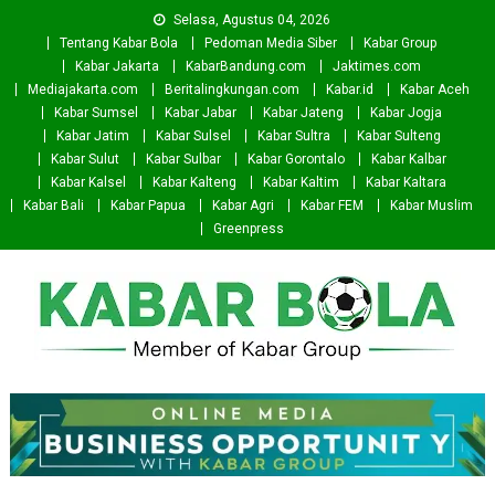
Skip
Selasa, Agustus 04, 2026
to
Tentang Kabar Bola
Pedoman Media Siber
Kabar Group
content
Kabar Jakarta
KabarBandung.com
Jaktimes.com
Mediajakarta.com
Beritalingkungan.com
Kabar.id
Kabar Aceh
Kabar Sumsel
Kabar Jabar
Kabar Jateng
Kabar Jogja
Kabar Jatim
Kabar Sulsel
Kabar Sultra
Kabar Sulteng
Kabar Sulut
Kabar Sulbar
Kabar Gorontalo
Kabar Kalbar
Kabar Kalsel
Kabar Kalteng
Kabar Kaltim
Kabar Kaltara
Kabar Bali
Kabar Papua
Kabar Agri
Kabar FEM
Kabar Muslim
Greenpress
Kabar Bola