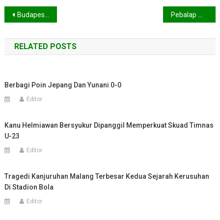
Navigasi
Budapest Hungaria Jadi Tuan Rumah Kejuaraan Akuatik Dunia FINA 2022
Pebalap MotoGP Fabio Quartararo Terciduk Beli Kartu Perdana di Kuta Mandalika
pos
RELATED POSTS
Berbagi Poin Jepang Dan Yunani 0-0
Editor
Kanu Helmiawan Bersyukur Dipanggil Memperkuat Skuad Timnas
U-23
Editor
Tragedi Kanjuruhan Malang Terbesar Kedua Sejarah Kerusuhan
Di Stadion Bola
Editor