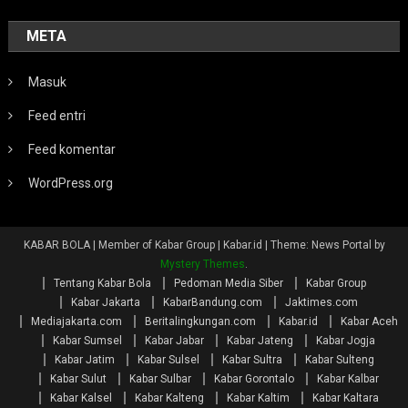
META
Masuk
Feed entri
Feed komentar
WordPress.org
KABAR BOLA | Member of Kabar Group | Kabar.id
|
Theme: News Portal by
Mystery Themes
.
Tentang Kabar Bola
Pedoman Media Siber
Kabar Group
Kabar Jakarta
KabarBandung.com
Jaktimes.com
Mediajakarta.com
Beritalingkungan.com
Kabar.id
Kabar Aceh
Kabar Sumsel
Kabar Jabar
Kabar Jateng
Kabar Jogja
Kabar Jatim
Kabar Sulsel
Kabar Sultra
Kabar Sulteng
Kabar Sulut
Kabar Sulbar
Kabar Gorontalo
Kabar Kalbar
Kabar Kalsel
Kabar Kalteng
Kabar Kaltim
Kabar Kaltara