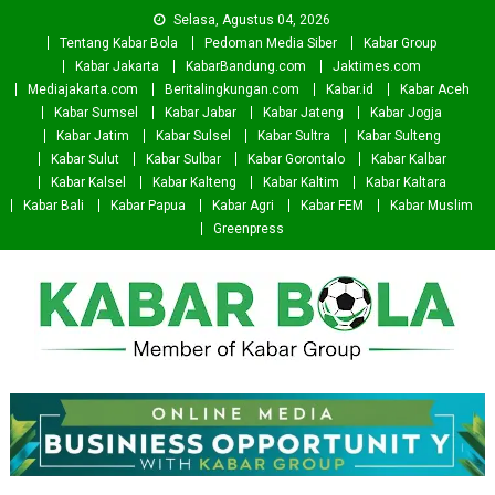
Skip
Selasa, Agustus 04, 2026
to
Tentang Kabar Bola
Pedoman Media Siber
Kabar Group
content
Kabar Jakarta
KabarBandung.com
Jaktimes.com
Mediajakarta.com
Beritalingkungan.com
Kabar.id
Kabar Aceh
Kabar Sumsel
Kabar Jabar
Kabar Jateng
Kabar Jogja
Kabar Jatim
Kabar Sulsel
Kabar Sultra
Kabar Sulteng
Kabar Sulut
Kabar Sulbar
Kabar Gorontalo
Kabar Kalbar
Kabar Kalsel
Kabar Kalteng
Kabar Kaltim
Kabar Kaltara
Kabar Bali
Kabar Papua
Kabar Agri
Kabar FEM
Kabar Muslim
Greenpress
Kabar Bola