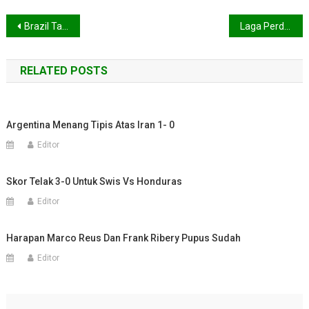
Navigasi
Brazil Taklukan Kroasia 3 – 1
Laga Perdana Rooney Tanpa Istri dan Keluarga
pos
RELATED POSTS
Argentina Menang Tipis Atas Iran 1- 0
Editor
Skor Telak 3-0 Untuk Swis Vs Honduras
Editor
Harapan Marco Reus Dan Frank Ribery Pupus Sudah
Editor