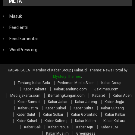
META
Masuk
Feed entri
Feed komentar
WordPress.org
KABAR BOLA | Member of Kabar Group | Kabar.id
|
Theme: News Portal by
Mystery Themes
.
Tentang Kabar Bola
Pedoman Media Siber
Kabar Group
Kabar Jakarta
KabarBandung.com
Jaktimes.com
Mediajakarta.com
Beritalingkungan.com
Kabar.id
Kabar Aceh
Kabar Sumsel
Kabar Jabar
Kabar Jateng
Kabar Jogja
Kabar Jatim
Kabar Sulsel
Kabar Sultra
Kabar Sulteng
Kabar Sulut
Kabar Sulbar
Kabar Gorontalo
Kabar Kalbar
Kabar Kalsel
Kabar Kalteng
Kabar Kaltim
Kabar Kaltara
Kabar Bali
Kabar Papua
Kabar Agri
Kabar FEM
Kabar Muslim
Greenpress