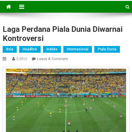
Laga Perdana Piala Dunia Diwarnai
Kontroversi
Bola
Headline
Indeks
Internasional
Piala Dunia
Editor
On
Leave A Comment
Laga
Perdana
Piala
Dunia
Diwarnai
Kontroversi