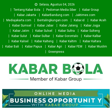
Skip
Selasa, Agustus 04, 2026
to
Tentang Kabar Bola
Pedoman Media Siber
Kabar Group
content
Kabar Jakarta
KabarBandung.com
Jaktimes.com
Mediajakarta.com
Beritalingkungan.com
Kabar.id
Kabar Aceh
Kabar Sumsel
Kabar Jabar
Kabar Jateng
Kabar Jogja
Kabar Jatim
Kabar Sulsel
Kabar Sultra
Kabar Sulteng
Kabar Sulut
Kabar Sulbar
Kabar Gorontalo
Kabar Kalbar
Kabar Kalsel
Kabar Kalteng
Kabar Kaltim
Kabar Kaltara
Kabar Bali
Kabar Papua
Kabar Agri
Kabar FEM
Kabar Muslim
Greenpress
Kabar Bola