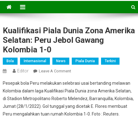
Kualifikasi Piala Dunia Zona Amerika
Selatan: Peru Jebol Gawang
Kolombia 1-0
Bola
Internasional
News
Piala Dunia
Terkini
Editor
On
Leave A Comment
Kualifikasi
Pesepak bola Peru melakukan selebrasi usai bertanding melawan
Piala
Kolombia dalam laga Kualifikasi Piala Dunia zona Amerika Selatan​​​,
Dunia
di Stadion Metropolitano Roberto Melendez, Barranquilla, Kolombia​​​​​​​,
Zona
Jumat (28/1/2022). Gol tunggal yang dicetak E. Flores membuat
Amerika
Selatan:
Peru mengalahkan tuan rumah Kolombia 1-0. Foto : Reuters.
Peru
Jebol
Gawang