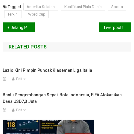
Kolombia
Tagged
Amerika Selatan
Kualifikasi Piala Dunia
Sporta
1-
Terkini
Word Cup
0
Navigasi
Jelang Perhelatan MotoGP, Mandalika Grand Prix Association Mulai Bangun Tribun Penonton
Liverpool tolak permintaan Leeds United dan Monaco Datangkan Takumi Minamino
pos
RELATED POSTS
Lazio Kini Pimpin Puncak Klasemen Liga Italia
Editor
Bantu Pengembangan Sepak Bola Indonesia, FIFA Alokasikan
Dana USD7,3 Juta
Editor