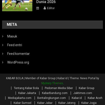
Dunia 2026
Editor
META
Masuk
Feed entri
Feed komentar
WordPress.org
KABAR BOLA | Member of Kabar Group | Kabar.id
|
Theme: News Portal by
Mystery Themes
.
Tentang Kabar Bola
Pedoman Media Siber
Kabar Group
Kabar Jakarta
KabarBandung.com
Jaktimes.com
Mediajakarta.com
Beritalingkungan.com
Kabar.id
Kabar Aceh
Kabar Sumsel
Kabar Jabar
Kabar Jateng
Kabar Jogja