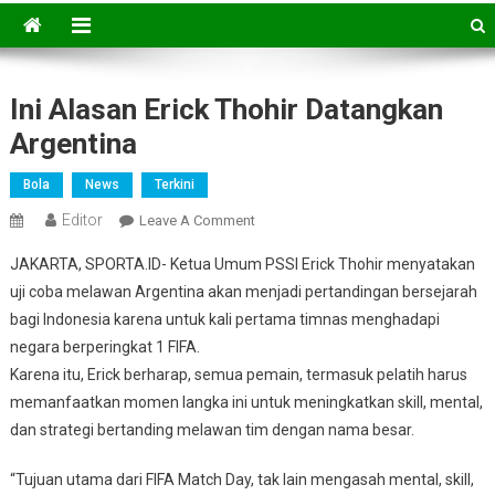
Ini Alasan Erick Thohir Datangkan
Argentina
Bola
News
Terkini
Editor
On
Leave A Comment
Ini
JAKARTA, SPORTA.ID- Ketua Umum PSSI Erick Thohir menyatakan
Alasan
uji coba melawan Argentina akan menjadi pertandingan bersejarah
Erick
bagi Indonesia karena untuk kali pertama timnas menghadapi
Thohir
negara berperingkat 1 FIFA.
Datangkan
Argentina
Karena itu, Erick berharap, semua pemain, termasuk pelatih harus
memanfaatkan momen langka ini untuk meningkatkan skill, mental,
dan strategi bertanding melawan tim dengan nama besar.
“Tujuan utama dari FIFA Match Day, tak lain mengasah mental, skill,