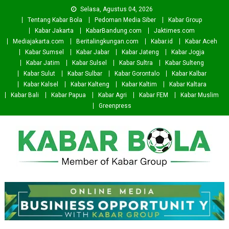
Skip
Selasa, Agustus 04, 2026
to
Tentang Kabar Bola
Pedoman Media Siber
Kabar Group
content
Kabar Jakarta
KabarBandung.com
Jaktimes.com
Mediajakarta.com
Beritalingkungan.com
Kabar.id
Kabar Aceh
Kabar Sumsel
Kabar Jabar
Kabar Jateng
Kabar Jogja
Kabar Jatim
Kabar Sulsel
Kabar Sultra
Kabar Sulteng
Kabar Sulut
Kabar Sulbar
Kabar Gorontalo
Kabar Kalbar
Kabar Kalsel
Kabar Kalteng
Kabar Kaltim
Kabar Kaltara
Kabar Bali
Kabar Papua
Kabar Agri
Kabar FEM
Kabar Muslim
Greenpress
Kabar Bola