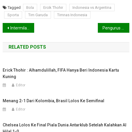
Tagged
Bola
Ercik Thohir
Indonesia vs Argentina
Sporta
Tim Garuda
Timnas Indonesia
Navigasi
Intermilan Juara Coppa Italia Pasca Jebol Gawang Fiorentina 2-1
Pengurus PSSI Resmi Dilantik, Ini Harapan Erick Thohir
pos
RELATED POSTS
Erick Thohir : Alhamdulillah, FIFA Hanya Beri Indonesia Kartu
Kuning
Editor
Menang 2-1 Dari Kolombia, Brasil Lolos Ke Semifinal
Editor
Chelsea Lolos Ke Final Piala Dunia Antarklub Setelah Kalahkan Al
Hilal 1-0