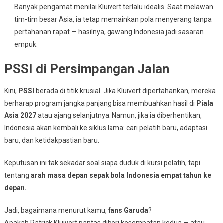
Banyak pengamat menilai Kluivert terlalu idealis. Saat melawan
tim-tim besar Asia, ia tetap memainkan pola menyerang tanpa
pertahanan rapat — hasilnya, gawang Indonesia jadi sasaran
empuk.
PSSI di Persimpangan Jalan
Kini,
PSSI
berada di titik krusial. Jika Kluivert dipertahankan, mereka
berharap program jangka panjang bisa membuahkan hasil di
Piala
Asia 2027
atau ajang selanjutnya. Namun, jika ia diberhentikan,
Indonesia akan kembali ke siklus lama: cari pelatih baru, adaptasi
baru, dan ketidakpastian baru.
Keputusan ini tak sekadar soal siapa duduk di kursi pelatih, tapi
tentang
arah masa depan sepak bola Indonesia empat tahun ke
depan.
Jadi, bagaimana menurut kamu,
fans Garuda
?
Apakah Patrick Kluivert pantas diberi kesempatan kedua — atau