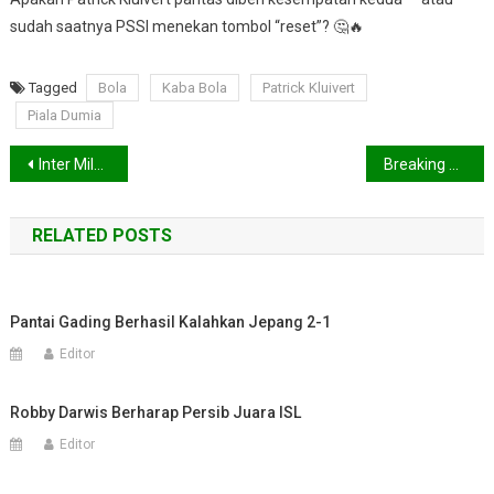
sudah saatnya PSSI menekan tombol “reset”? 🤔🔥
Tagged
Bola
Kaba Bola
Patrick Kluivert
Piala Dumia
Navigasi
Inter Milan Siap Belanja Pemain di Januari 2026, Jay Idzes Masih Masuk Radar!
Breaking News: PSSI Resmi Pecat Patrick Kluivert — Akhir Singkat Sang Legenda di Kursi Pelatih Timnas
pos
RELATED POSTS
Pantai Gading Berhasil Kalahkan Jepang 2-1
Editor
Robby Darwis Berharap Persib Juara ISL
Editor