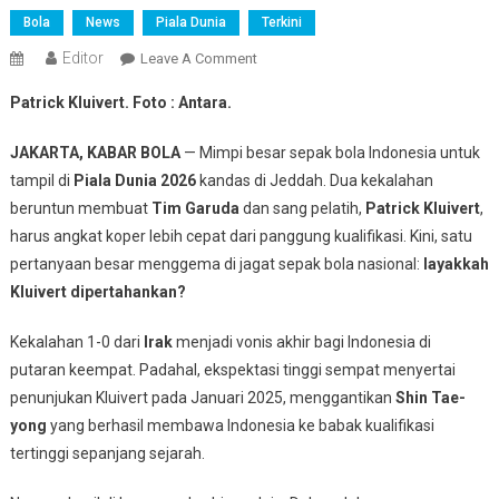
Bola
News
Piala Dunia
Terkini
Editor
On
Leave A Comment
Indonesia
Patrick Kluivert. Foto : Antara.
Gagal
Lanjut
JAKARTA, KABAR BOLA
— Mimpi besar sepak bola Indonesia untuk
Ke
tampil di
Piala Dunia 2026
kandas di Jeddah. Dua kekalahan
Piala
beruntun membuat
Tim Garuda
dan sang pelatih,
Patrick Kluivert
,
Dunia
harus angkat koper lebih cepat dari panggung kualifikasi. Kini, satu
2026,
Nasib
pertanyaan besar menggema di jagat sepak bola nasional:
layakkah
Patrick
Kluivert dipertahankan?
Kluivert
Layak
Kekalahan 1-0 dari
Irak
menjadi vonis akhir bagi Indonesia di
Dipertahankan
putaran keempat. Padahal, ekspektasi tinggi sempat menyertai
Atau
penunjukan Kluivert pada Januari 2025, menggantikan
Shin Tae-
Diganti?
yong
yang berhasil membawa Indonesia ke babak kualifikasi
tertinggi sepanjang sejarah.