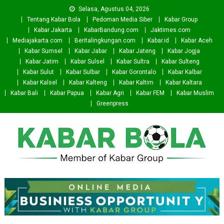
Skip
Selasa, Agustus 04, 2026
to
Tentang Kabar Bola
Pedoman Media Siber
Kabar Group
content
Kabar Jakarta
KabarBandung.com
Jaktimes.com
Mediajakarta.com
Beritalingkungan.com
Kabar.id
Kabar Aceh
Kabar Sumsel
Kabar Jabar
Kabar Jateng
Kabar Jogja
Kabar Jatim
Kabar Sulsel
Kabar Sultra
Kabar Sulteng
Kabar Sulut
Kabar Sulbar
Kabar Gorontalo
Kabar Kalbar
Kabar Kalsel
Kabar Kalteng
Kabar Kaltim
Kabar Kaltara
Kabar Bali
Kabar Papua
Kabar Agri
Kabar FEM
Kabar Muslim
Greenpress
Kabar Bola