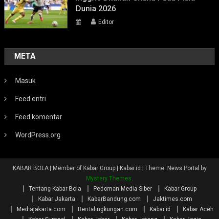
Dunia 2026
Editor
META
Masuk
Feed entri
Feed komentar
WordPress.org
KABAR BOLA | Member of Kabar Group | Kabar.id
|
Theme: News Portal by
Mystery Themes
.
Tentang Kabar Bola
Pedoman Media Siber
Kabar Group
Kabar Jakarta
KabarBandung.com
Jaktimes.com
Mediajakarta.com
Beritalingkungan.com
Kabar.id
Kabar Aceh