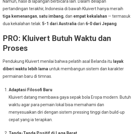
Namun, hasil di lapangan berbicara lain. Dalam delapan
pertandingan terakhir, Indonesia di bawah Kluivert hanya meraih
tiga kemenangan
,
satu imbang
, dan
empat kekalahan
— termasuk
dua kekalahan telak:
5-1 dari Australia
dan
6-0 dari Jepang
.
PRO: Kluivert Butuh Waktu dan
Proses
Pendukung Kluivert menilai bahwa pelatih asal Belanda itu
layak
diberi waktu lebih lama
untuk membangun sistem dan karakter
permainan baru di timnas.
Adaptasi Filosofi Baru
Kluivert datang membawa gaya sepak bola Eropa modern. Butuh
waktu agar para pemain lokal bisa memahami dan
menyesuaikan diri dengan sistem pressing tinggi dan build-up
cepat yang ia terapkan.
Tanda-Tanda Positif di Laga Berat