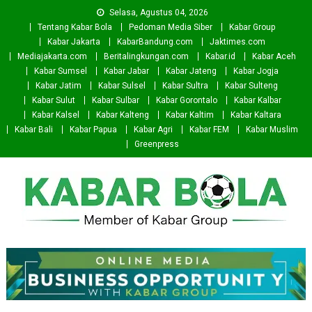
Skip
Selasa, Agustus 04, 2026
to
Tentang Kabar Bola
Pedoman Media Siber
Kabar Group
content
Kabar Jakarta
KabarBandung.com
Jaktimes.com
Mediajakarta.com
Beritalingkungan.com
Kabar.id
Kabar Aceh
Kabar Sumsel
Kabar Jabar
Kabar Jateng
Kabar Jogja
Kabar Jatim
Kabar Sulsel
Kabar Sultra
Kabar Sulteng
Kabar Sulut
Kabar Sulbar
Kabar Gorontalo
Kabar Kalbar
Kabar Kalsel
Kabar Kalteng
Kabar Kaltim
Kabar Kaltara
Kabar Bali
Kabar Papua
Kabar Agri
Kabar FEM
Kabar Muslim
Greenpress
Kabar Bola