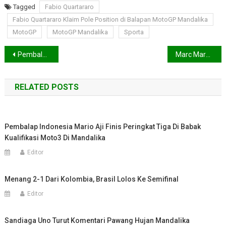
Tagged
Fabio Quartararo
Fabio Quartararo Klaim Pole Position di Balapan MotoGP Mandalika
MotoGP
MotoGP Mandalika
Sporta
Navigasi
Pembalap Indonesia Mario Aji Finis Peringkat Tiga Di Babak Kualifikasi Moto3 di Mandalika
Marc Marquez Terpelanting dari Motornya Saat Sesi Pemanasan MotoGP di Sirkuit Mandalika
pos
RELATED POSTS
Pembalap Indonesia Mario Aji Finis Peringkat Tiga Di Babak
Kualifikasi Moto3 Di Mandalika
Editor
Menang 2-1 Dari Kolombia, Brasil Lolos Ke Semifinal
Editor
Sandiaga Uno Turut Komentari Pawang Hujan Mandalika