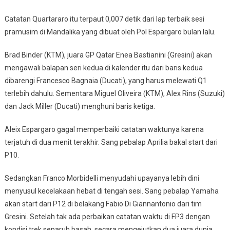
Catatan Quartararo itu terpaut 0,007 detik dari lap terbaik sesi
pramusim di Mandalika yang dibuat oleh Pol Espargaro bulan lalu.
Brad Binder (KTM), juara GP Qatar Enea Bastianini (Gresini) akan
mengawali balapan seri kedua di kalender itu dari baris kedua
dibarengi Francesco Bagnaia (Ducati), yang harus melewati Q1
terlebih dahulu. Sementara Miguel Oliveira (KTM), Alex Rins (Suzuki)
dan Jack Miller (Ducati) menghuni baris ketiga.
Aleix Espargaro gagal memperbaiki catatan waktunya karena
terjatuh di dua menit terakhir. Sang pebalap Aprilia bakal start dari
P10.
Sedangkan Franco Morbidelli menyudahi upayanya lebih dini
menyusul kecelakaan hebat di tengah sesi. Sang pebalap Yamaha
akan start dari P12 di belakang Fabio Di Giannantonio dari tim
Gresini. Setelah tak ada perbaikan catatan waktu di FP3 dengan
kondisi trek separuh basah, secara mengejutkan dua juara dunia