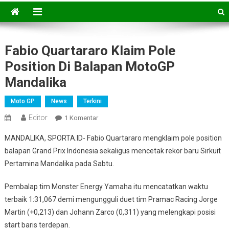
Fabio Quartararo Klaim Pole
Position Di Balapan MotoGP
Mandalika
Moto GP
News
Terkini
Editor
Pada
1 Komentar
Fabio
MANDALIKA, SPORTA.ID- Fabio Quartararo mengklaim pole position
Quartararo
balapan Grand Prix Indonesia sekaligus mencetak rekor baru Sirkuit
Klaim
Pertamina Mandalika pada Sabtu.
Pole
Position
Pembalap tim Monster Energy Yamaha itu mencatatkan waktu
Di
terbaik 1:31,067 demi mengungguli duet tim Pramac Racing Jorge
Balapan
MotoGP
Martin (+0,213) dan Johann Zarco (0,311) yang melengkapi posisi
Mandalika
start baris terdepan.