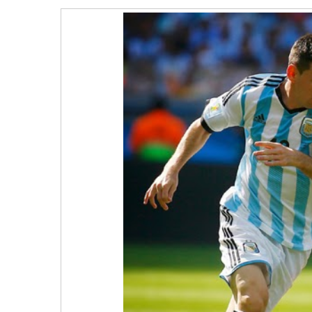
Argentina
Menang
Tipis
Atas
Iran
1-
0