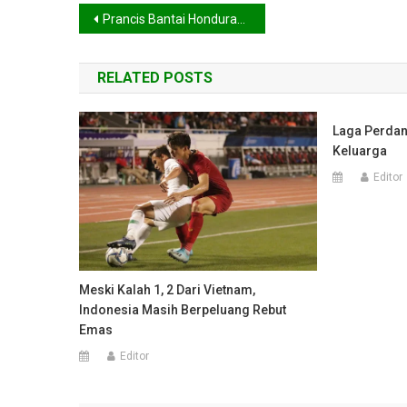
Navigasi
Prancis Bantai Honduras 5-2
pos
RELATED POSTS
Laga Perdan
Keluarga
Editor
Meski Kalah 1, 2 Dari Vietnam,
Indonesia Masih Berpeluang Rebut
Emas
Editor