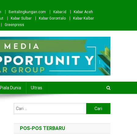
m
Beritalingkungan.com
Kabar.id
Kabar Aceh
ut
Kabar Sulbar
Kabar Gorontalo
Kabar Kalbar
Greenpress
Piala Dunia
Ultras
Cari
untuk:
POS-POS TERBARU