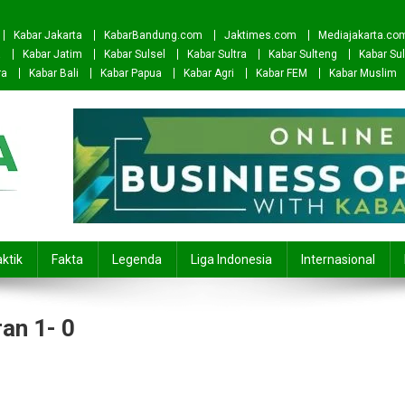
Kabar Jakarta
KabarBandung.com
Jaktimes.com
Mediajakarta.co
a
Kabar Jatim
Kabar Sulsel
Kabar Sultra
Kabar Sulteng
Kabar Sul
ra
Kabar Bali
Kabar Papua
Kabar Agri
Kabar FEM
Kabar Muslim
ktik
Fakta
Legenda
Liga Indonesia
Internasional
an 1- 0