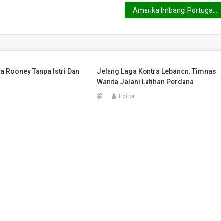
Amerika Imbangi Portugal 2-2
a Rooney Tanpa Istri Dan
Jelang Laga Kontra Lebanon, Timnas
Wanita Jalani Latihan Perdana
Editor