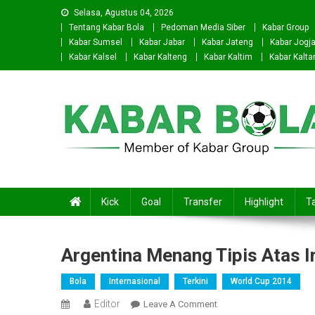
Skip
Selasa, Agustus 04, 2026
to
Tentang Kabar Bola
Pedoman Media Siber
Kabar Group
content
Kabar Sumsel
Kabar Jabar
Kabar Jateng
Kabar Jogj
Kabar Kalsel
Kabar Kalteng
Kabar Kaltim
Kabar Kalta
Kabar Bola
Kick
Goal
Transfer
Highlight
Ta
Argentina Menang Tipis Atas Ir
Bola
Internasional
Terkini
World Cup 2014
Editor
On
Leave A Comment