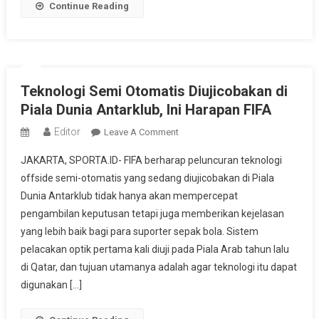
Continue Reading
Teknologi Semi Otomatis Diujicobakan di
Piala Dunia Antarklub, Ini Harapan FIFA
Editor
On
Leave A Comment
Teknologi
JAKARTA, SPORTA.ID- FIFA berharap peluncuran teknologi
Semi
offside semi-otomatis yang sedang diujicobakan di Piala
Otomatis
Dunia Antarklub tidak hanya akan mempercepat
Diujicobakan
pengambilan keputusan tetapi juga memberikan kejelasan
Di
Piala
yang lebih baik bagi para suporter sepak bola. Sistem
Dunia
pelacakan optik pertama kali diuji pada Piala Arab tahun lalu
Antarklub,
di Qatar, dan tujuan utamanya adalah agar teknologi itu dapat
Ini
digunakan […]
Harapan
FIFA