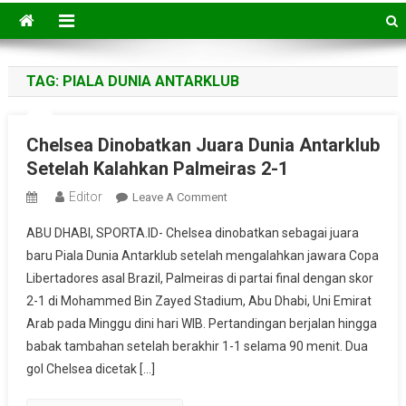
TAG:
PIALA DUNIA ANTARKLUB
Chelsea Dinobatkan Juara Dunia Antarklub
Setelah Kalahkan Palmeiras 2-1
Editor
On
Leave A Comment
Chelsea
ABU DHABI, SPORTA.ID- Chelsea dinobatkan sebagai juara
Dinobatkan
baru Piala Dunia Antarklub setelah mengalahkan jawara Copa
Juara
Libertadores asal Brazil, Palmeiras di partai final dengan skor
Dunia
2-1 di Mohammed Bin Zayed Stadium, Abu Dhabi, Uni Emirat
Antarklub
Setelah
Arab pada Minggu dini hari WIB. Pertandingan berjalan hingga
Kalahkan
babak tambahan setelah berakhir 1-1 selama 90 menit. Dua
Palmeiras
gol Chelsea dicetak […]
2-
1