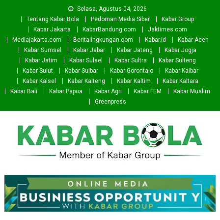
Skip
Selasa, Agustus 04, 2026
to
Tentang Kabar Bola
Pedoman Media Siber
Kabar Group
content
Kabar Jakarta
KabarBandung.com
Jaktimes.com
Mediajakarta.com
Beritalingkungan.com
Kabar.id
Kabar Aceh
Kabar Sumsel
Kabar Jabar
Kabar Jateng
Kabar Jogja
Kabar Jatim
Kabar Sulsel
Kabar Sultra
Kabar Sulteng
Kabar Sulut
Kabar Sulbar
Kabar Gorontalo
Kabar Kalbar
Kabar Kalsel
Kabar Kalteng
Kabar Kaltim
Kabar Kaltara
Kabar Bali
Kabar Papua
Kabar Agri
Kabar FEM
Kabar Muslim
Greenpress
Kabar Bola