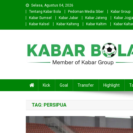
Skip
Selasa, Agustus 04, 2026
to
Tentang Kabar Bola
Pedoman Media Siber
Kabar Group
content
Kabar Sumsel
Kabar Jabar
Kabar Jateng
Kabar Jogj
Kabar Kalsel
Kabar Kalteng
Kabar Kaltim
Kabar Kalta
Kabar Bola
Kick
Goal
Transfer
Highlight
Ta
TAG:
PERSIPUA