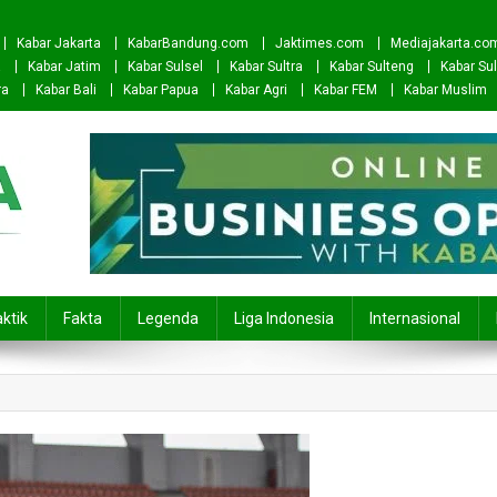
Kabar Jakarta
KabarBandung.com
Jaktimes.com
Mediajakarta.co
a
Kabar Jatim
Kabar Sulsel
Kabar Sultra
Kabar Sulteng
Kabar Sul
ra
Kabar Bali
Kabar Papua
Kabar Agri
Kabar FEM
Kabar Muslim
ktik
Fakta
Legenda
Liga Indonesia
Internasional