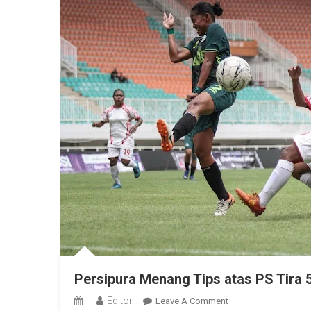
Persipura Menang Tips atas PS Tira 
Editor
On
Leave A Comment