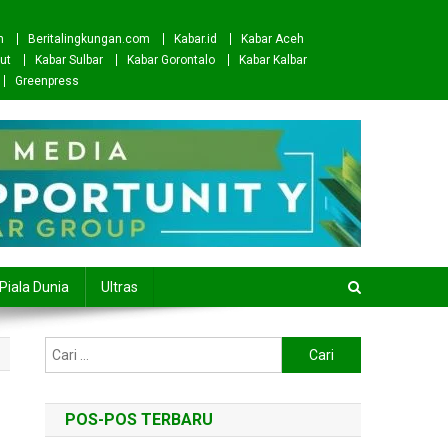
m
Beritalingkungan.com
Kabar.id
Kabar Aceh
ut
Kabar Sulbar
Kabar Gorontalo
Kabar Kalbar
Greenpress
Piala Dunia
Ultras
Cari
untuk:
POS-POS TERBARU