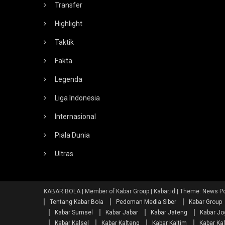
Transfer
Highlight
Taktik
Fakta
Legenda
Liga Indonesia
Internasional
Piala Dunia
Ultras
KABAR BOLA | Member of Kabar Group | Kabar.id
|
Theme: News Po
Tentang Kabar Bola
Pedoman Media Siber
Kabar Group
Kabar Sumsel
Kabar Jabar
Kabar Jateng
Kabar Jo
Kabar Kalsel
Kabar Kalteng
Kabar Kaltim
Kabar Kal