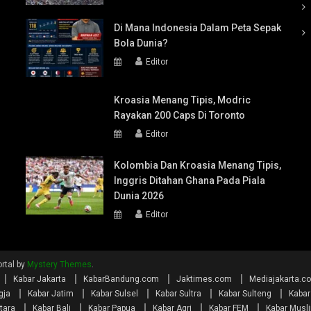
Di Mana Indonesia Dalam Peta Sepak
Bola Dunia?
Editor
Kroasia Menang Tipis, Modric
Rayakan 200 Caps Di Toronto
Editor
Kolombia Dan Kroasia Menang Tipis,
Inggris Ditahan Ghana Pada Piala
Dunia 2026
Editor
rtal by
Mystery Themes
.
Kabar Jakarta
KabarBandung.com
Jaktimes.com
Mediajakarta.c
gja
Kabar Jatim
Kabar Sulsel
Kabar Sultra
Kabar Sulteng
Kabar
tara
Kabar Bali
Kabar Papua
Kabar Agri
Kabar FEM
Kabar Musl