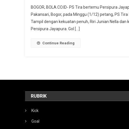
Persipura
BOGOR, BOLA.CO.ID- PS Tira bertemu Persipura Jayapur
Menang
Pakansari, Bogor, pada Minggu (1/12) petang, PS Tir
Tips
Tampil dengan kekuatan penuh, Riri Junian Nella dan
Atas
Persipura Jayapura. Gol […]
PS
Tira
5-
Continue Reading
4
RUBRIK
Kick
Goal